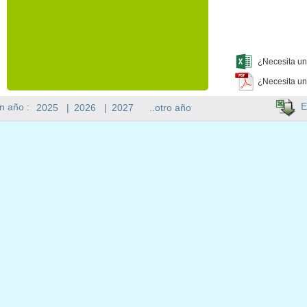
¿Necesita un
¿Necesita un
E
n año :
2025
|
2026
|
2027
..otro año