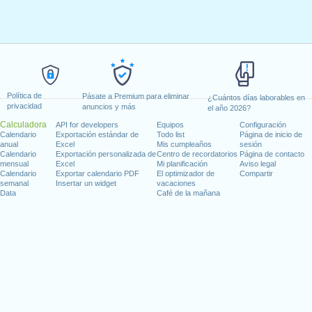
Política de
Pásate a Premium para eliminar
¿Cuántos días laborables en
privacidad
anuncios y más
el año 2026?
Calculadora
API for developers
Equipos
Configuración
Calendario
Exportación estándar de
Todo list
Página de inicio de
anual
Excel
Mis cumpleaños
sesión
Calendario
Exportación personalizada de
Centro de recordatorios
Página de contacto
mensual
Excel
Mi planificación
Aviso legal
Calendario
Exportar calendario PDF
El optimizador de
Compartir
semanal
Insertar un widget
vacaciones
Data
Café de la mañana