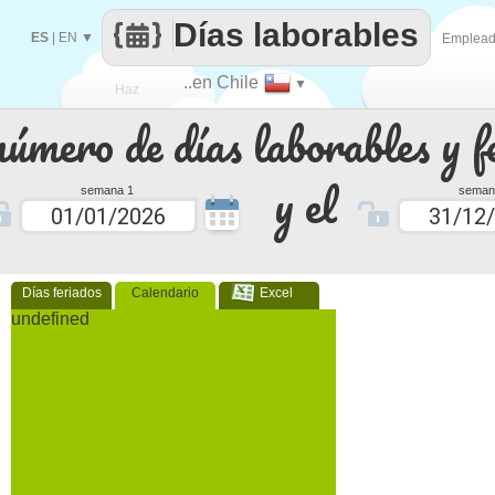
Días laborables
ES
|
EN
▼
Emplea
..en Chile
▼
Haz
número de días laborables y f
que
y el
semana 1
seman
Días feriados
Calendario
Excel
undefined