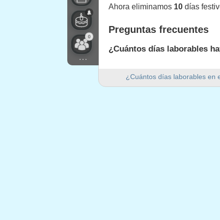
Ahora eliminamos
10
días festi
Preguntas frecuentes
0
¿Cuántos días laborables ha
...
Hay 251 días laborables en 202
¿Cuántos días laborables en 
¿Cuántos días de fin de se
Hay 104 días de fin de semana 
¿Es 2026 un año bisiesto?
No. 2026 no es un año bisiesto y
¿Cuántos días festivos caen
10 días festivos caen en días l
Días festivos que caen 
1.
Año Nuevo
: jueves, 1 enero, 2
2.
Viernes Santo
: viernes, 3 abril