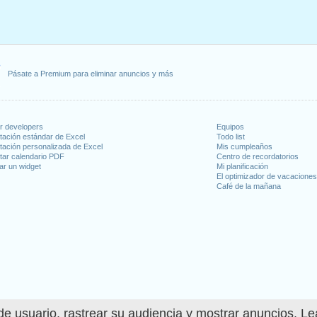
jadores
: viernes, 1 mayo, 2026
eves, 21 mayo, 2026
 29 junio, 2026
julio, 2026
ptiembre, 2026
Pásate a Premium para eliminar anuncios y más
os Mundos
: lunes, 12 octubre, 2026
ión
: martes, 8 diciembre, 2026
e, 2026
or developers
Equipos
tación estándar de Excel
Todo list
 en fin de semana
tación personalizada de Excel
Mis cumpleaños
tar calendario PDF
Centro de recordatorios
ar un widget
Mi planificación
 2026
El optimizador de vacacione
ígenas : domingo, 21 junio, 2026
Café de la mañana
 15 agosto, 2026
 : sábado, 19 septiembre, 2026
angélicas y Protestantes : sábado, 31 octubre, 2026
ngo, 1 noviembre, 2026
días laborables para 2026
e usuario, rastrear su audiencia y mostrar anuncios. L