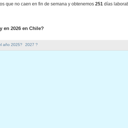
vos que no caen en fin de semana y obtenemos
251
días labora
y en 2026 en Chile?
6 en Chile.
el año 2025?
2027 ?
mana hay en 2026?
en 2026.
 tiene 365 días.
 en días laborables en 2026?
aborables en 2026.
en días laborables en 2026
026
, 2026