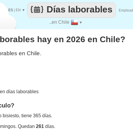
Días laborables
ES
|
EN
▼
Emplea
..en Chile
▼
borables hay en 2026 en Chile?
rables en Chile.
en días laborables
culo?
bisiesto, tiene 365 días.
omingos. Quedan
261
días.