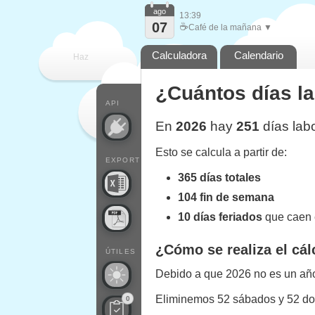
ago
13:39
07
☕
Café de la mañana ▼
Calculadora
Calendario
Haz
¿Cuántos días la
que
API
En
2026
hay
251
días labo
Esto se calcula a partir de:
EXPORT
365 días totales
104 fin de semana
10 días feriados
que caen 
¿Cómo se realiza el cál
ÚTILES
Debido a que 2026 no es un año 
Eliminemos 52 sábados y 52 d
0