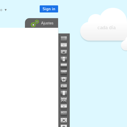
Sign in
do
▼
Ajustes
cada día