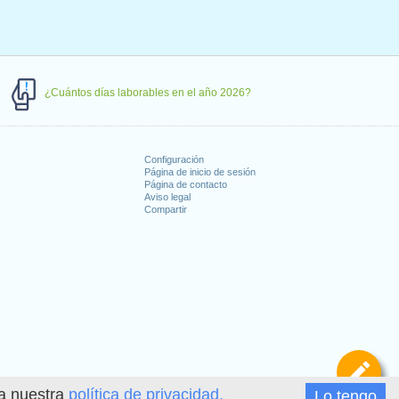
¿Cuántos días laborables en el año 2026?
Configuración
Página de inicio de sesión
Página de contacto
Aviso legal
Compartir
s
De
ea nuestra
política de privacidad.
Lo tengo