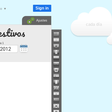
Sign in
do
▼
Ajustes
cada día
estivos
a 1