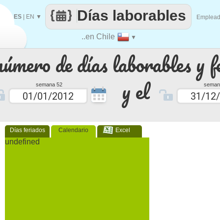
Días laborables
ES
|
EN
▼
Emplea
..en Chile
▼
número de días laborables y f
y el
semana 52
seman
Días feriados
Calendario
Excel
undefined