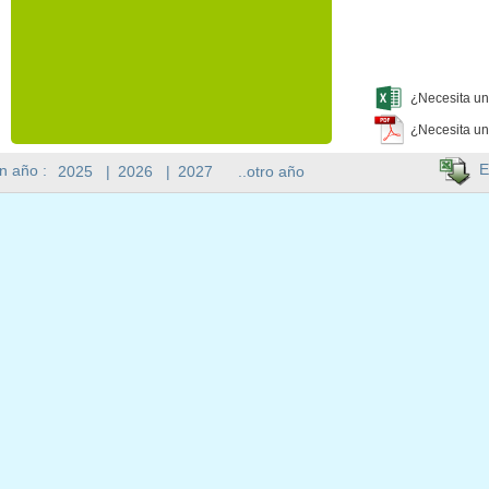
¿Necesita un
¿Necesita un
E
n año :
2025
|
2026
|
2027
..otro año