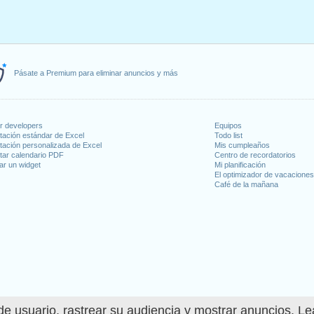
Pásate a Premium para eliminar anuncios y más
or developers
Equipos
tación estándar de Excel
Todo list
tación personalizada de Excel
Mis cumpleaños
tar calendario PDF
Centro de recordatorios
ar un widget
Mi planificación
El optimizador de vacacione
Café de la mañana
e usuario, rastrear su audiencia y mostrar anuncios. L