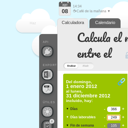
ago
14:34
08
☕
Café de la mañana ▼
Calculadora
Calendario
Haz
Calcula el 
que
API
entre el
EXPORT
Analizar
Añadir
Del
domingo,
1 enero 2012
al
lunes,
31 diciembre 2012
incluido, hay:
ÚTILES
-
+
Días
▼
-
+
Días laborables
▼
0
-
+
Fin de semana
▼