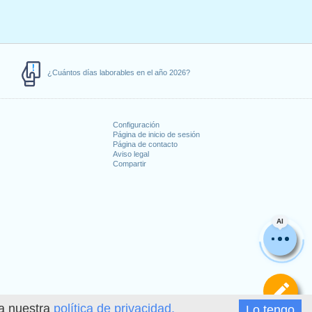
¿Cuántos días laborables en el año 2026?
Configuración
Página de inicio de sesión
Página de contacto
Aviso legal
Compartir
s
AI
De
ea nuestra
política de privacidad.
Lo tengo