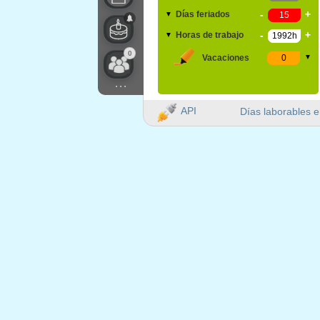
-
+
Días feriados
▼
-
+
Horas de trabajo
▼
0
Vacaciones
▼
...
API
Días laborables e