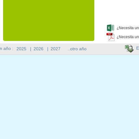
¿Necesita un
¿Necesita un
E
n año :
2025
|
2026
|
2027
..otro año