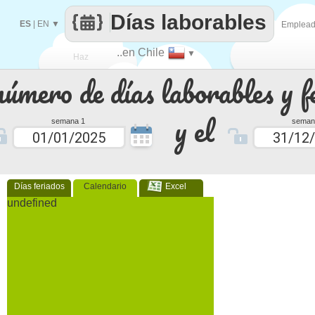
Días laborables
ES
|
EN
▼
Emplea
..en Chile
▼
Haz
número de días laborables y f
que
y el
semana 1
seman
Días feriados
Calendario
Excel
undefined