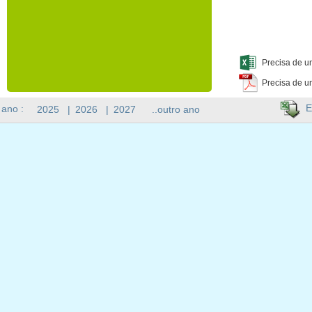
Precisa de u
Precisa de u
E
 ano :
2025
|
2026
|
2027
..outro ano