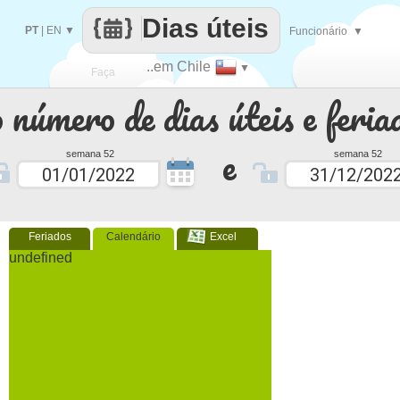
Dias úteis
PT
|
EN
▼
Funcionário
▼
..em Chile
▼
Faça
 número de dias úteis e feria
cada
e
semana 52
semana 52
Feriados
Calendário
Excel
undefined